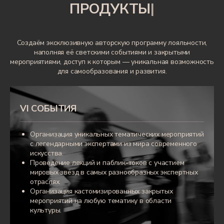
ПРОДУКТЫ
|
Создаём эксклюзивную авторскую программу лояльности,
наполняя её светскими событиями и закрытыми
мероприятиями, доступ к которым — уникальная возможность
для самообразования и развития.
VI СОБЫТИЯ
Организация уникальных тематических мероприятий
с легендарными экспертами из мира современного
искусства.
Проведение лекций и паблик-токов с участием
мировых звёзд в самых разнообразных экспертных
отраслях.
Организация кастомизированных закрытых
мероприятий на любую тематику в области
культуры.