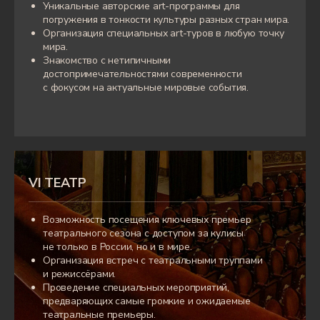
Уникальные авторские art-программы для
Основательница арт-сообщества VI
погружения в тонкости культуры разных стран мира.
Community, закрытого клуба
Организация специальных art-туров в любую точку
единомышленников,
мира.
вдохновляющихся искусством в его
Знакомство с нетипичными
многочисленных проявлениях.
достопримечательностями современности
с фокусом на актуальные мировые события.
Меценат, патрон художественных
музеев и независимых театральных
трупп, а также увлеченный
коллекционер современного искусства,
поддерживающая молодых женщин-
художниц; со-основательница телеграм-
VI ТЕАТР
канала о культурных событиях «Три
сестры» и создательница ювелирного
бренда ID Jewelry.
Возможность посещения ключевых премьер
театрального сезона с доступом за кулисы
В прошлом на протяжении десяти лет
не только в России, но и в мире.
Ирина руководила российским
Организация встреч с театральными труппами
представительством английского
и режиссёрами.
частного клуба Quintessentially и Prime
Проведение специальных мероприятий,
Concept.
предваряющих самые громкие и ожидаемые
театральные премьеры.