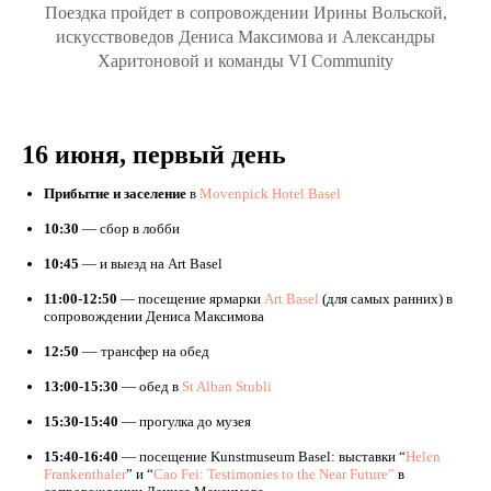
Поездка пройдет в сопровождении Ирины Вольской,
искусствоведов Дениса Максимова и Александры
Харитоновой и команды VI Community
16 июня, первый день
Прибытие и заселение
в
Movenpick Hotel Basel
10:30
— сбор в лобби
10:45
— и выезд на Art Basel
11:00-12:50
— посещение ярмарки
Art Basel
(для самых ранних) в
сопровождении Дениса Максимова
12:50
–– трансфер на обед
13:00-15:30
— обед в
St Alban Stubli
15:30-15:40
— прогулка до музея
15:40-16:40
— посещение Kunstmuseum Basel: выставки “
Helen
Frankenthaler
” и “
Cao Fei: Testimonies to the Near Future”
в