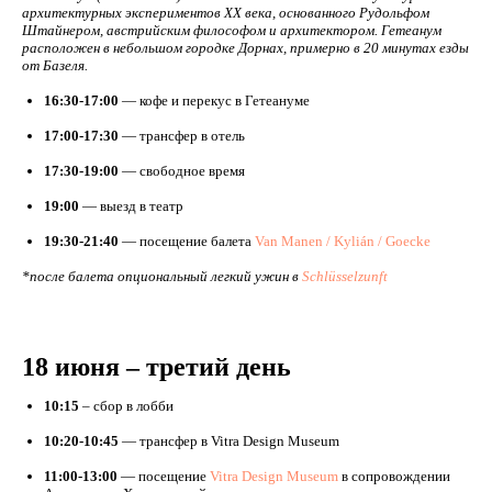
архитектурных экспериментов XX века, основанного Рудольфом
Штайнером, австрийским философом и архитектором. Гетеанум
расположен в небольшом городке Дорнах, примерно в 20 минутах езды
от Базеля.
16:30-17:00
— кофе и перекус в Гетеануме
17:00-17:30
— трансфер в отель
17:30-19:00
— свободное время
19:00
— выезд в театр
19:30-21:40
— посещение балета
Van Manen / Kylián / Goecke
*после балета опциональный легкий ужин в
Schlüsselzunft
18 июня – третий день
10:15
– сбор в лобби
10:20-10:45
— трансфер в Vitra Design Museum
11:00-13:00
— посещение
Vitra Design Museum
в сопровождении