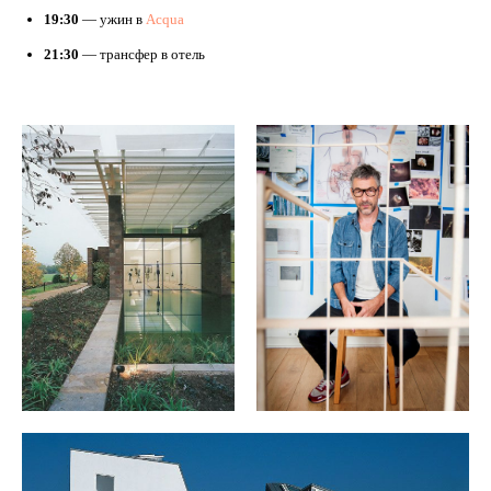
19:30
— ужин в
Acqua
21:30
— трансфер в отель