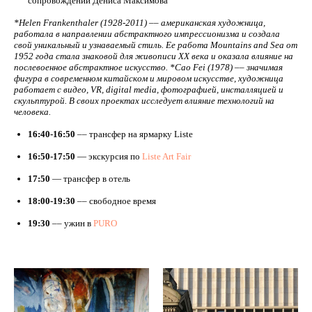
сопровождении Дениса Максимова
*Helen Frankenthaler (1928-2011) –– американская художница,
работала в направлении абстрактного импрессионизма и создала
свой уникальный и узнаваемый стиль. Ее работа Mountains and Sea от
1952 года стала знаковой для живописи XX века и оказала влияние на
послевоенное абстрактное искусство. *Cao Fei (1978) –– значимая
фигура в современном китайском и мировом искусстве, художница
работает с видео, VR, digital media, фотографией, инсталляцией и
скульптурой. В своих проектах исследует влияние технологий на
человека.
16:40-16:50
–– трансфер на ярмарку Liste
16:50-17:50
— экскурсия по
Liste Art Fair
17:50
— трансфер в отель
18:00-19:30
–– свободное время
19:30
–– ужин в
PURO