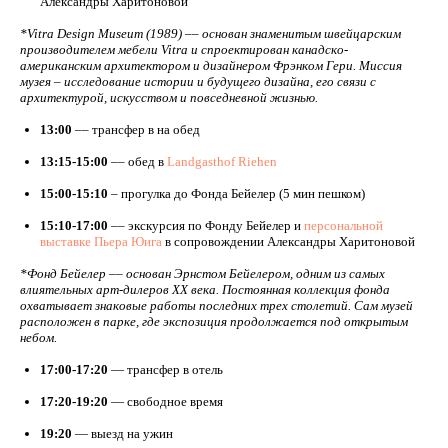
Александры Харитоновой
*Vitra Design Museum (1989) –– основан знаменитым швейцарским
производителем мебели Vitra и спроектирован канадско-
американским архитектором и дизайнером Фрэнком Гери. Миссия
музея – исследование истории и будущего дизайна, его связи с
архитектурой, искусством и повседневной жизнью.
13:00
–– трансфер в на обед
13:15-15:00
–– обед в
Landgasthof Riehen
15:00-15:10
– прогулка до Фонда Бейелер (5 мин пешком)
15:10-17:00
–– экскурсия по Фонду Бейелер и
персональной
выставке Пьера Юига
в сопровождении Александры Харитоновой
*Фонд Бейелер –– основан Эрнстом Бейелером, одним из самых
влиятельных арт-дилеров XX века. Постоянная коллекция фонда
охватывает знаковые работы последних трех столетий. Сам музей
расположен в парке, где экспозиция продолжается под открытым
небом.
17:00-17:20
— трансфер в отель
17:20-19:20
— свободное время
19:20
— выезд на ужин