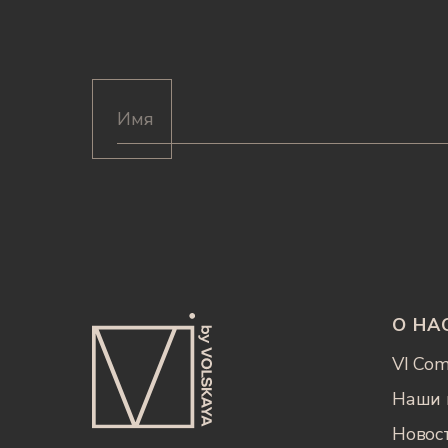
О НА
VI Co
Наши 
Новос